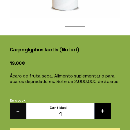
Carpoglyphus lactis (Nutari)
19,00
€
Ácaro de fruta seca. Alimento suplementario para
ácaros depredadores. Bote de 2.000.000 de ácaros
En stock
Cantidad